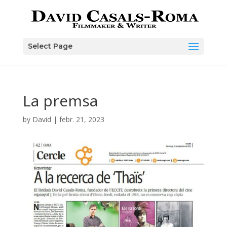
Skip
to
content
Select Page
La premsa
by
David
|
febr. 21, 2023