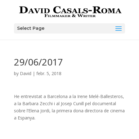
Skip
to
content
Select Page
29/06/2017
by
David
|
febr. 5, 2018
He entrevistat a Barcelona a la Irene Melé-Ballesteros,
a la Barbara Zecchi i al Josep Cunill pel documental
sobre l’Elena Jordi, la primera dona directora de cinema
a Espanya.