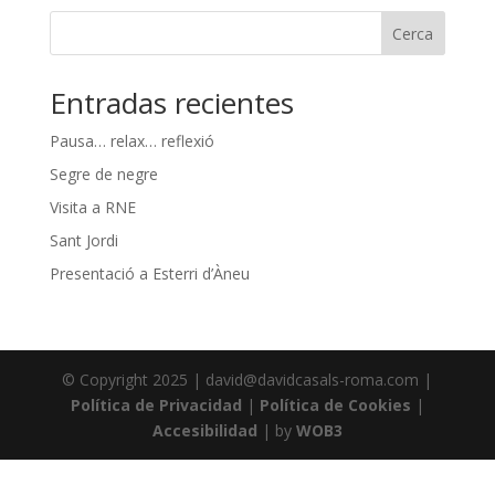
Cerca
Entradas recientes
Pausa… relax… reflexió
Segre de negre
Visita a RNE
Sant Jordi
Presentació a Esterri d’Àneu
© Copyright 2025 | david@davidcasals-roma.com |
Política de Privacidad
|
Política de Cookies
|
Accesibilidad
| by
WOB3