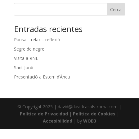
Cerca
Entradas recientes
Pausa… relax… reflexió
Segre de negre
Visita a RNE
Sant Jordi
Presentació a Esterri d’Àneu
© Copyright 2025 | david@davidcasals-roma.com |
Política de Privacidad
|
Política de Cookies
|
Accesibilidad
| by
WOB3