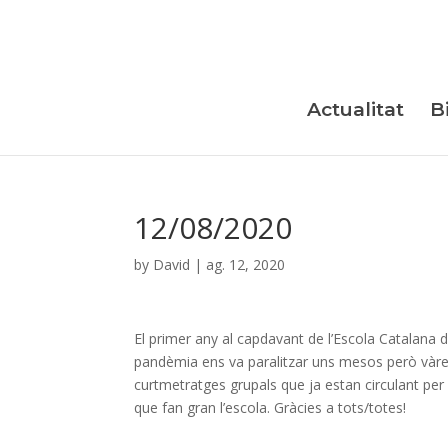
Skip
to
content
Actualitat
B
12/08/2020
by
David
|
ag. 12, 2020
El primer any al capdavant de l’Escola Catalana 
pandèmia ens va paralitzar uns mesos però vàrem
curtmetratges grupals que ja estan circulant per f
que fan gran l’escola. Gràcies a tots/totes!