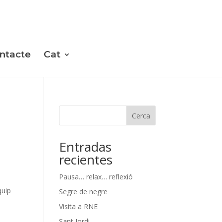
ntacte
Cat
Cerca
Entradas
recientes
Pausa… relax… reflexió
quip
Segre de negre
Visita a RNE
Sant Jordi