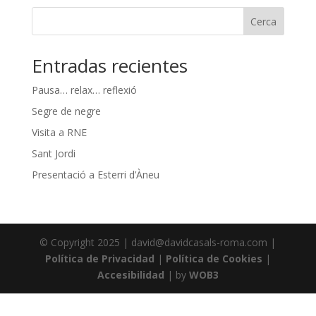
Cerca
Entradas recientes
Pausa… relax… reflexió
Segre de negre
Visita a RNE
Sant Jordi
Presentació a Esterri d’Àneu
© Copyright 2025 | david@davidcasals-roma.com |
Política de Privacidad
|
Política de Cookies
|
Accesibilidad
| by
WOB3