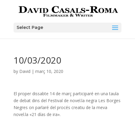
Skip
to
content
Select Page
10/03/2020
by
David
|
març 10, 2020
El proper dissabte 14 de març participaré en una taula
de debat dins del Festival de novel.la negra Les Borges
Negres on parlaré del procés creatiu de la meva
novel.la «21 días de ira».