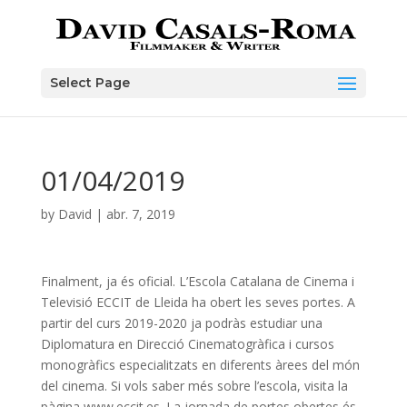
Skip
to
content
Select Page
01/04/2019
by
David
|
abr. 7, 2019
Finalment, ja és oficial. L’Escola Catalana de Cinema i
Televisió ECCIT de Lleida ha obert les seves portes. A
partir del curs 2019-2020 ja podràs estudiar una
Diplomatura en Direcció Cinematogràfica i cursos
monogràfics especialitzats en diferents àrees del món
del cinema. Si vols saber més sobre l’escola, visita la
pàgina www.eccit.es. La jornada de portes obertes és