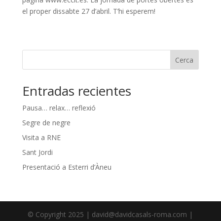
el proper dissabte 27 d’abril. T’hi esperem!
Cerca
Entradas recientes
Pausa… relax… reflexió
Segre de negre
Visita a RNE
Sant Jordi
Presentació a Esterri d’Àneu
© Copyright 2025 | david@davidcasals-roma.com |