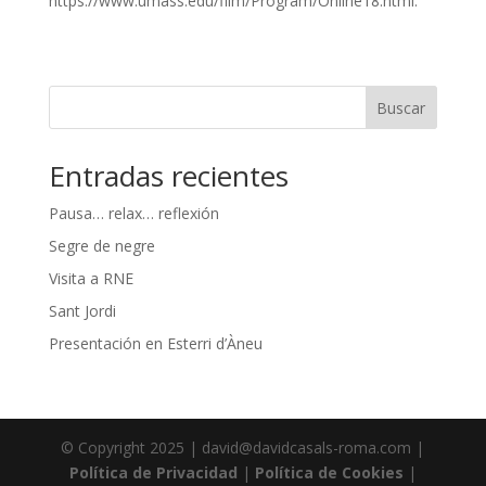
https://www.umass.edu/film/Program/Online18.html.
Buscar
Entradas recientes
Pausa… relax… reflexión
Segre de negre
Visita a RNE
Sant Jordi
Presentación en Esterri d’Àneu
© Copyright 2025 | david@davidcasals-roma.com |
Política de Privacidad
|
Política de Cookies
|