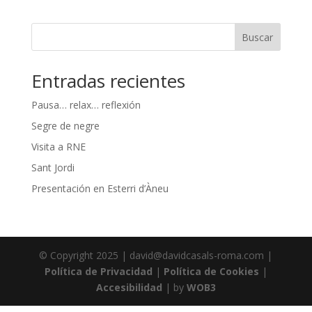
Buscar
Entradas recientes
Pausa… relax… reflexión
Segre de negre
Visita a RNE
Sant Jordi
Presentación en Esterri d’Àneu
© Copyright 2025 | david@davidcasals-roma.com |
Política de Privacidad
|
Política de Cookies
|
Accesibilidad
| by
WOB3