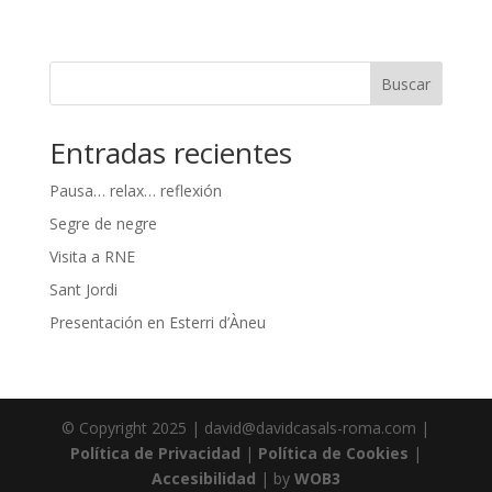
Buscar
Entradas recientes
Pausa… relax… reflexión
Segre de negre
Visita a RNE
Sant Jordi
Presentación en Esterri d’Àneu
© Copyright 2025 | david@davidcasals-roma.com |
Política de Privacidad
|
Política de Cookies
|
Accesibilidad
| by
WOB3