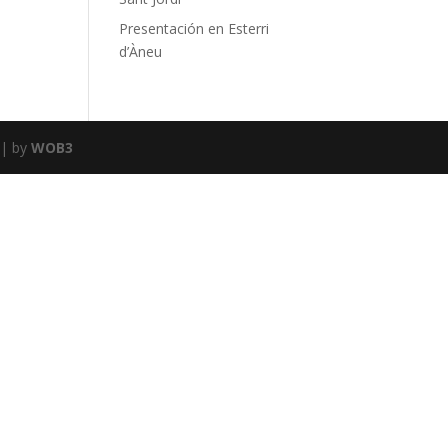
Presentación en Esterri
d’Àneu
| by
WOB3